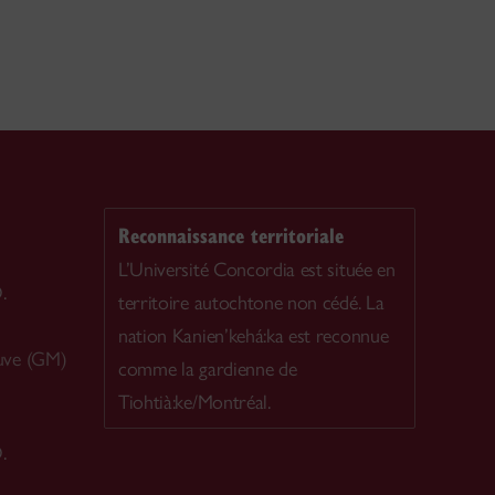
Reconnaissance territoriale
L’Université Concordia est située en
.
territoire autochtone non cédé. La
nation Kanien’kehá:ka est reconnue
uve (GM)
comme la gardienne de
Tiohtià:ke/Montréal.
.