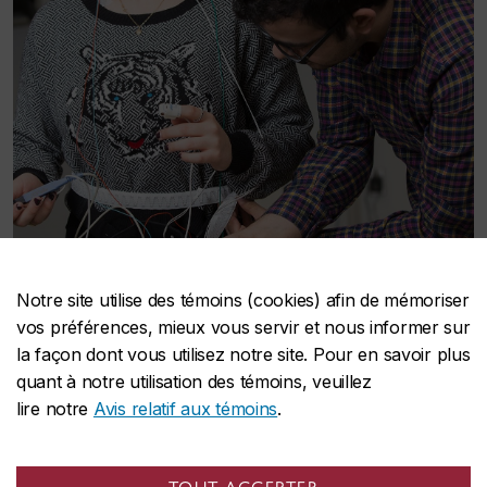
Notre site utilise des témoins (cookies) afin de mémoriser
vos préférences, mieux vous servir et nous informer sur
la façon dont vous utilisez notre site. Pour en savoir plus
Recherche en santé
quant à notre utilisation des témoins, veuillez
lire notre
Avis relatif aux témoins
.
La mission de l’École est de fournir un site officiel
destiné à propulser, améliorer et développer la