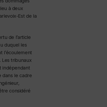
 des dommages
lieu à deux
rlevoix-Est de la
.
tu de l’article
u duquel les
nt l’écoulement
. Les tribunaux
rt indépendant
se dans le cadre
ngénieur,
être considéré