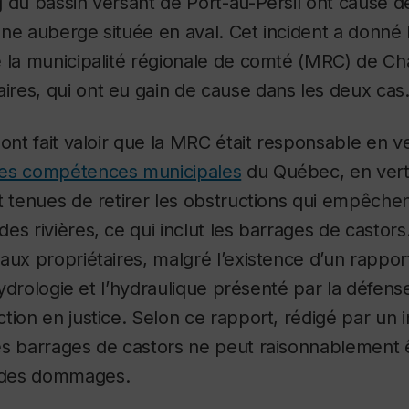
g du bassin versant de Port-au-Persil ont causé
ne auberge située en aval. Cet incident a donné 
 la municipalité régionale de comté (MRC) de Cha
aires
, qui ont eu gain de cause dans les deux cas
ont fait valoir que la MRC était responsable en ver
 les compétences municipales
du Québec, en vert
t tenues de retirer les obstructions qui empêche
es rivières, ce qui inclut les barrages de castors
aux propriétaires, malgré l’existence d’un rappo
’hydrologie et l’hydraulique présenté par la défen
tion en justice. Selon ce rapport, rédigé par un i
es barrages de castors ne peut raisonnablement 
 des dommages
.