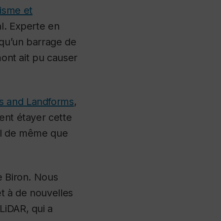
isme et
al.
Experte en
e qu’un barrage de
mont ait pu causer
es and Landforms
,
ent étayer cette
nal de même que
e Biron. Nous
et à de nouvelles
LiDAR, qui a