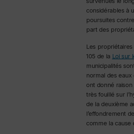
survenues le lon
considérables à u
poursuites contre
part des propriét
Les propriétaires 
105 de la
Loi sur
municipalités son
normal des eaux d
ont donné raison 
très fouillé sur l
de la deuxième ac
l’effondrement d
comme la cause