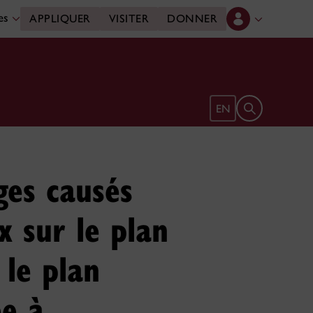
des
APPLIQUER
VISITER
DONNER
Ouvrir le form
EN
ges causés
x sur le plan
 le plan
ée à