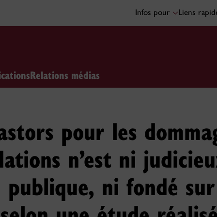
Infos pour
Liens rapi
ications
Relations médias
castors pour les domma
ations n’est ni judicieu
n publique, ni fondé sur
, selon une étude réalis