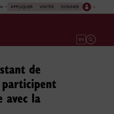
des
APPLIQUER
VISITER
DONNER
Ouvrir le form
EN
istant de
 participent
e avec la