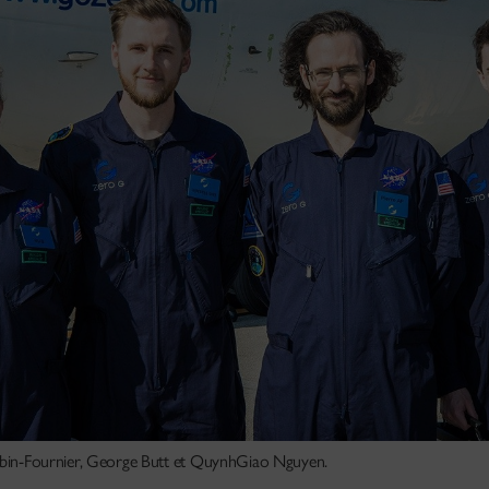
 Aubin-Fournier, George Butt et QuynhGiao Nguyen.