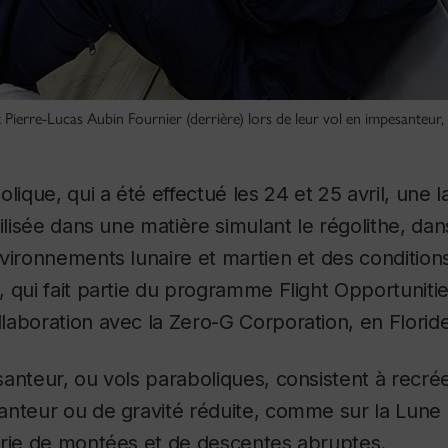
 Pierre-Lucas Aubin Fournier (derrière) lors de leur vol en impesanteur, 
olique, qui a été effectué les 24 et 25 avril, une 
tilisée dans une matière simulant le régolithe, da
vironnements lunaire et martien et des condition
 qui fait partie du programme Flight Opportuniti
aboration avec la Zero-G Corporation, en Floride
anteur, ou vols paraboliques, consistent à recré
anteur ou de gravité réduite, comme sur la Lune
érie de montées et de descentes abruptes.