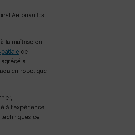
onal Aeronautics
à la maîtrise en
patiale
de
r agrégé à
anada en robotique
nier,
é à l’expérience
s techniques de
.