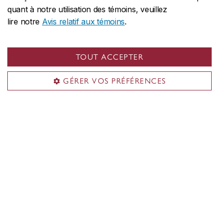
quant à notre utilisation des témoins, veuillez
lire notre
Avis relatif aux témoins
.
TOUT ACCEPTER
GÉRER VOS PRÉFÉRENCES
Contactez-nous!
Vous ne trouvez pas ce que vous cherchez?
Consultez
le plan du site de la boîte à outils
.
Si vous avez des questions ou des
préoccupations en matière d’accessibilité, ou