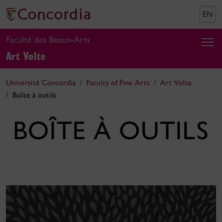
EN
Faculté des Beaux-Arts
Art Volte
Université Concordia
Faculty of Fine Arts
Art Volte
Boîte à outils
BOÎTE À OUTILS