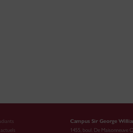
udiants
Campus Sir George Willi
 actuels
1455, boul. De Maisonneuve 