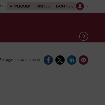
des
APPLIQUER
VISITER
DONNER
Ouvrir le form
Partager cet événement: