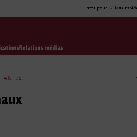
Infos pour
Liens rapi
ications
Relations médias
RTANTES
naux