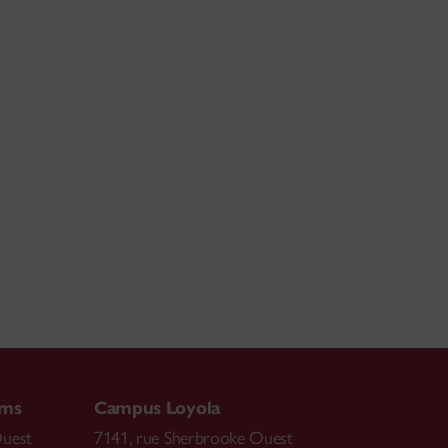
ams
Campus Loyola
Ouest
7141, rue Sherbrooke Ouest