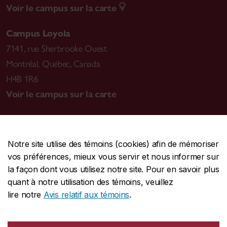
Voir le campus sur la carte
Campus Loyola
7141, rue Sherbrooke Ouest
Montréal
,
Québec, Canada
H4B 1R6
Voir le campus sur la carte
Notre site utilise des témoins (cookies) afin de mémoriser
CENTRALE
514-848-2424
vos préférences, mieux vous servir et nous informer sur
URGENCE
514-848-3717
la façon dont vous utilisez notre site. Pour en savoir plus
quant à notre utilisation des témoins, veuillez
|
|
|
Protection et prévention
Accessibilité
Confidentialité
lire notre
Avis relatif aux témoins
.
|
|
|
Conditions d'utilisation
Nous joindre
Gérer les témoins
Commentaires sur le site Web