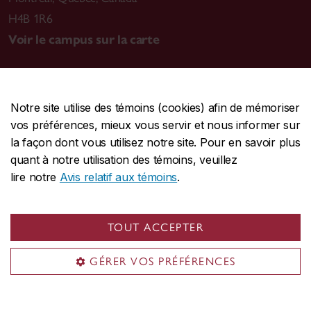
H4B 1R6
Voir le campus sur la carte
Notre site utilise des témoins (cookies) afin de mémoriser
CENTRALE
514-848-2424
vos préférences, mieux vous servir et nous informer sur
URGENCE
514-848-3717
la façon dont vous utilisez notre site. Pour en savoir plus
quant à notre utilisation des témoins, veuillez
|
|
|
Protection et prévention
Accessibilité
Confidentialité
lire notre
Avis relatif aux témoins
.
|
|
|
Conditions d'utilisation
Nous joindre
Gérer les témoins
Commentaires sur le site Web
TOUT ACCEPTER
© Université Concordia. Montréal, QC, Canada
GÉRER VOS PRÉFÉRENCES