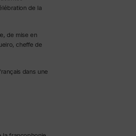
élébration de la
e, de mise en
ueiro, cheffe de
 français dans une
e la francophonie