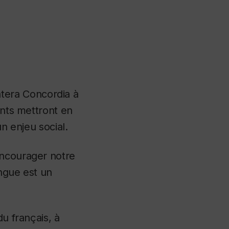
tera Concordia à
ants mettront en
un enjeu social.
encourager notre
angue est un
du français, à