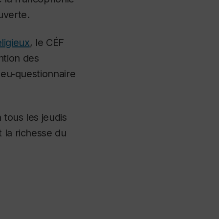
uverte.
eligieux
, le CÉF
ntion des
 jeu-questionnaire
tous les jeudis
 la richesse du