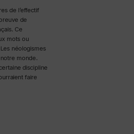
s de l’effectif
 preuve de
nçais. Ce
aux mots ou
. Les néologismes
de notre monde.
ertaine discipline
urraient faire