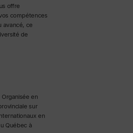
us offre
r vos compétences
u avancé, ce
iversité de
. Organisée en
rovinciale sur
internationaux en
 du Québec à