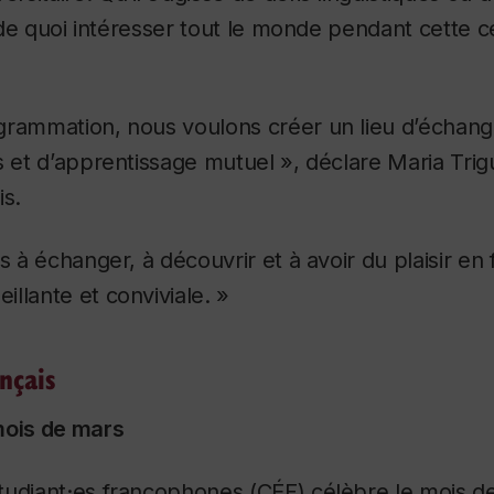
a de quoi intéresser tout le monde pendant cette c
grammation, nous voulons créer un lieu d’échang
s et d’apprentissage mutuel », déclare Maria Trig
is.
és à échanger, à découvrir et à avoir du plaisir en
llante et conviviale. »
ançais
mois de mars
tudiant·es francophones (CÉF) célèbre le mois d