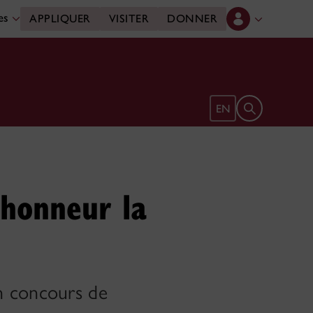
des
APPLIQUER
VISITER
DONNER
Ouvrir le form
EN
’honneur la
n concours de