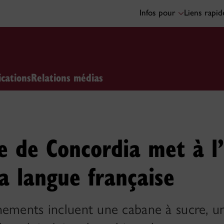
Infos pour
Liens rapi
ications
Relations médias
e de Concordia met à l
la langue française
nements incluent une cabane à sucre, u