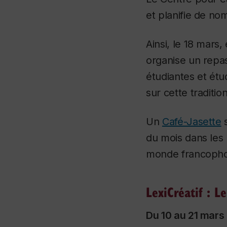
et planifie de no
Ainsi, le 18 mars,
organise un repa
étudiantes et étu
sur cette traditi
Un
Café-Jasette
s
du mois dans les 
monde francoph
LexiCréatif : L
Du 10 au 21 mars