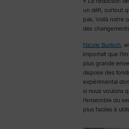
« La réduction de
un défi, surtout 
pas. Voilà notre o
des changements 
Nicole Burisch
, a
importait que l’i
plus grande enve
dispose des fonds
expérimental don
si nous voulons qu
l’ensemble du sec
plus faciles à utili