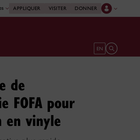
des
APPLIQUER
VISITER
DONNER
Ouvrir le form
EN
ie de
rie FOFA pour
n en vinyle