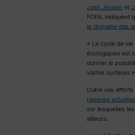
Josh Jensen
et
J
FOFA, indiquent qu
le domaine des a
« Le cycle de vie 
écologiques est l
donner la possibi
vastes surfaces »
Outre ces efforts
repense actuellem
sur lesquelles le
ailleurs.