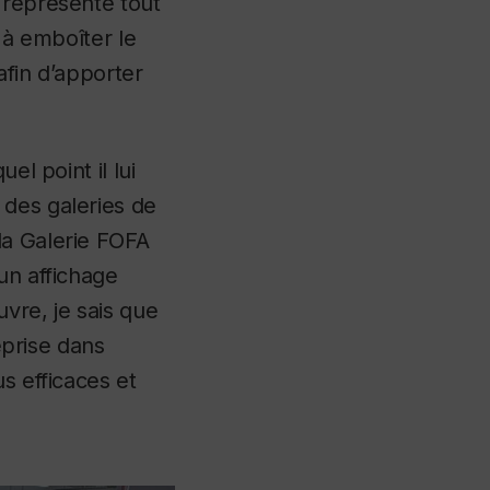
 représente tout
 à emboîter le
afin d’apporter
el point il lui
 des galeries de
la Galerie FOFA
un affichage
vre, je sais que
reprise dans
s efficaces et