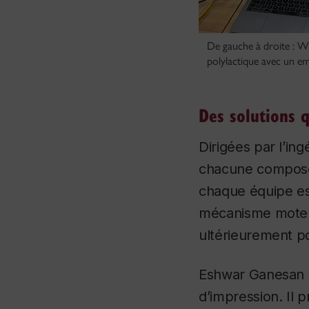
De gauche à droite : W
polylactique avec un emb
Des solutions q
Dirigées par l’in
chacune composées
chaque équipe est
mécanisme moteur
ultérieurement po
Eshwar Ganesan e
d’impression. Il 