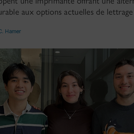
pent une imprimante offrant une alterna
urable aux options actuelles de lettrage
 C. Hamer