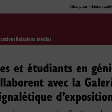
Infos pour
Liens rapi
ications
Relations médias
es et étudiants en gén
llaborent avec la Gale
ignalétique d’expositio