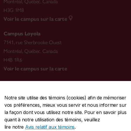
Montréal
,
Québec, Canada
H3G 1M8
Voir le campus sur la carte
Campus Loyola
7141, rue Sherbrooke Ouest
Montréal
,
Québec, Canada
H4B 1R6
Voir le campus sur la carte
Notre site utilise des témoins (cookies) afin de mémoriser
CENTRALE
514-848-2424
vos préférences, mieux vous servir et nous informer sur
URGENCE
514-848-3717
la façon dont vous utilisez notre site. Pour en savoir plus
quant à notre utilisation des témoins, veuillez
|
|
|
Protection et prévention
Accessibilité
Confidentialité
lire notre
Avis relatif aux témoins
.
|
|
|
Conditions d'utilisation
Nous joindre
Gérer les témoins