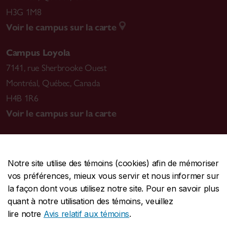
H3G 1M8
Voir le campus sur la carte
Campus Loyola
7141, rue Sherbrooke Ouest
Montréal
,
Québec, Canada
H4B 1R6
Voir le campus sur la carte
Notre site utilise des témoins (cookies) afin de mémoriser
CENTRALE
514-848-2424
vos préférences, mieux vous servir et nous informer sur
URGENCE
514-848-3717
la façon dont vous utilisez notre site. Pour en savoir plus
quant à notre utilisation des témoins, veuillez
|
|
|
Protection et prévention
Accessibilité
Confidentialité
lire notre
Avis relatif aux témoins
.
|
|
|
Conditions d'utilisation
Nous joindre
Gérer les témoins