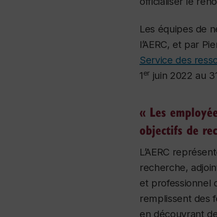
officialiser le re
Les équipes de né
l’AERC, et par Pi
Service des ress
er
1
juin 2022 au 3
« Les employées
objectifs de re
L’AERC représent
recherche, adjoi
et professionnel
remplissent des f
en découvrant d