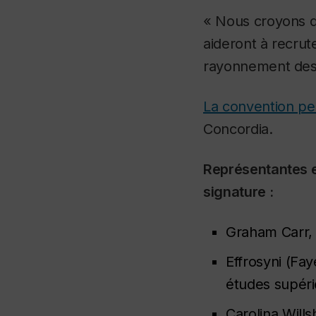
« Nous croyons q
aideront à recrute
rayonnement des a
La convention peu
Concordia.
Représentantes e
signature :
Graham Carr, 
Effrosyni (Fay
études supér
Carolina Wills