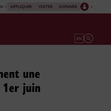
des
APPLIQUER
VISITER
DONNER
Ouvrir le form
EN
gnent une
 1er juin