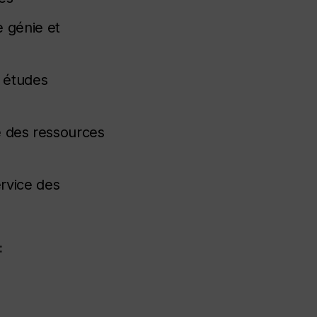
 génie et
s études
ce des ressources
ervice des
: