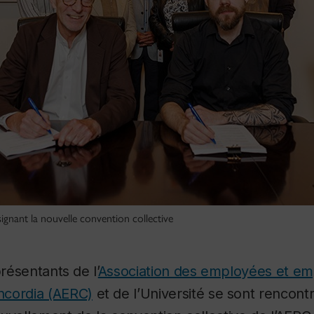
gnant la nouvelle convention collective
présentants de l’
Association des employées et e
ncordia (AERC)
et de l’Université se sont rencont