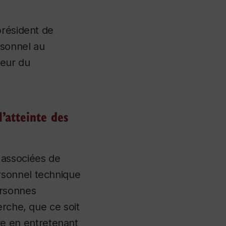
.
président de
rsonnel au
ueur du
’atteinte des
 associées de
rsonnel technique
ersonnes
erche, que ce soit
e en entretenant