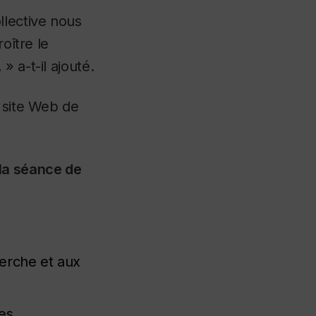
lective nous
oître le
 a-t-il ajouté.
 site Web de
 la séance de
herche et aux
es