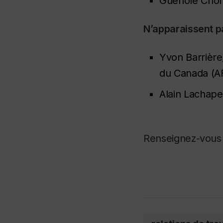
Guénolé Choné
N’apparaissent pa
Yvon Barrière,
du Canada (A
Alain Lachapel
Renseignez-vous