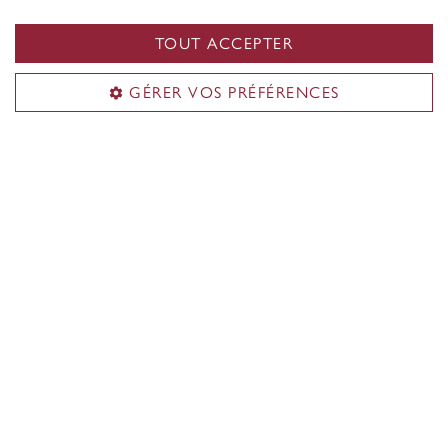
TOUT ACCEPTER
GÉRER VOS PRÉFÉRENCES
Nos partenaires
L'école de la santé souhaite remercier les
partenaires pour leur soutien.