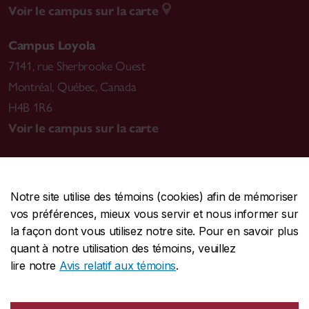
Voir le campus sur la carte
Campus Loyola
7141, rue Sherbrooke Ouest
Montréal
,
Québec, Canada
H4B 1R6
Voir le campus sur la carte
Notre site utilise des témoins (cookies) afin de mémoriser
CENTRALE
514-848-2424
vos préférences, mieux vous servir et nous informer sur
URGENCE
514-848-3717
la façon dont vous utilisez notre site. Pour en savoir plus
quant à notre utilisation des témoins, veuillez
|
|
|
Protection et prévention
Accessibilité
Confidentialité
lire notre
Avis relatif aux témoins
.
|
|
|
Conditions d'utilisation
Nous joindre
Gérer les témoins
Commentaires sur le site Web