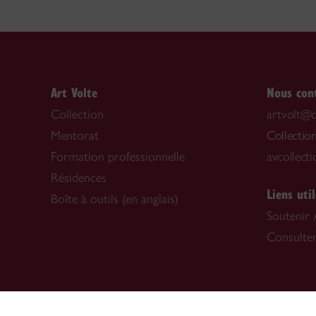
Art Volte
Nous con
Collection
artvolt@c
Mentorat
Collection
Formation professionnelle
avcollect
Résidences
Liens util
Boîte à outils (en anglais)
Soutenir 
Consulter