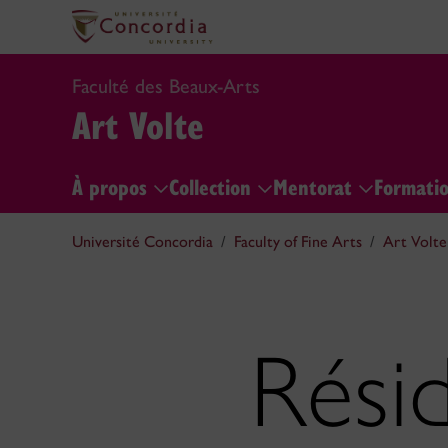
Faculté des Beaux-Arts
Art Volte
À propos
Collection
Mentorat
Formatio
Université Concordia
Faculty of Fine Arts
Art Volte
Rési