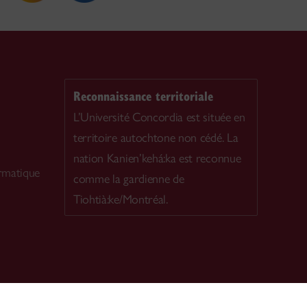
Reconnaissance territoriale
L’Université Concordia est située en
territoire autochtone non cédé. La
nation Kanien’kehá:ka est reconnue
ormatique
comme la gardienne de
Tiohtià:ke/Montréal.