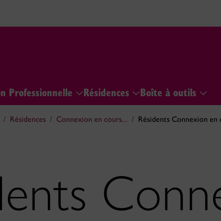
n Professionnelle
Résidences
Boîte à outils
Résidences
Connexion en cours...
Résidents Connexion en c
dents Conn