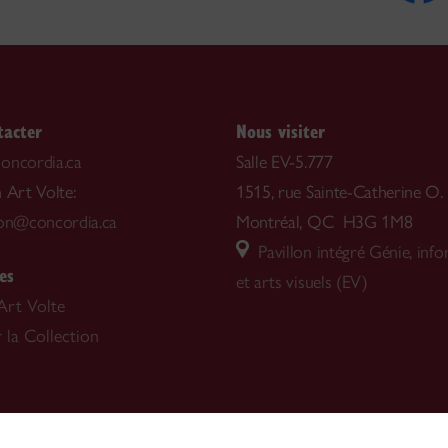
tacter
Nous visiter
oncordia.ca
Salle EV-5.777
 Art Volte:
1515, rue Sainte-Catherine O.
ion@concordia.ca
Montréal, QC H3G 1M8
Pavillon intégré Génie, inf
es
et arts visuels (EV)
Art Volte
 la Collection