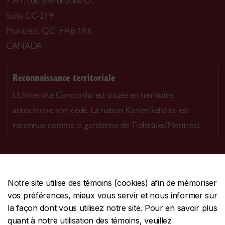
7141, rue Sherbrooke O.
Suite CC-219
Montréal, QC H4B 1R6
CANADA
Reconnaissance territoriale
L’Université Concordia est située en territoire
autochtone non cédé. La nation Kanien’kehá:ka est
reconnue comme la gardienne de Tiohtià:ke/Montréal.
Notre site utilise des témoins (cookies) afin de mémoriser
CENTRALE
514-848-2424
vos préférences, mieux vous servir et nous informer sur
URGENCE
514-848-3717
la façon dont vous utilisez notre site. Pour en savoir plus
quant à notre utilisation des témoins, veuillez