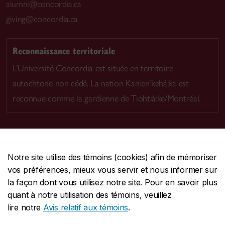
alumni@concordia.ca
giving@concordia.ca
Reconnaissance territoriale
L’Université Concordia est située en territoire
autochtone non cédé. La nation Kanien’kehá:ka est
reconnue comme la gardienne de Tiohtià:ke/Montréal.
Notre site utilise des témoins (cookies) afin de mémoriser
CENTRALE
514-848-2424
vos préférences, mieux vous servir et nous informer sur
URGENCE
514-848-3717
la façon dont vous utilisez notre site. Pour en savoir plus
quant à notre utilisation des témoins, veuillez
|
|
|
Protection et prévention
Accessibilité
Confidentialité
lire notre
Avis relatif aux témoins
.
|
|
|
Conditions d'utilisation
Nous joindre
Gérer les témoins