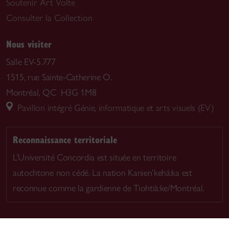
Soutenir Art Volte
Consulter la Collection
Nous visiter
Salle EV-5.777
1515, rue Sainte-Catherine O.
Montréal, QC H3G 1M8
Pavillon intégré Génie, informatique et arts visuels (EV)
Reconnaissance territoriale
L’Université Concordia est située en territoire
autochtone non cédé. La nation Kanien’kehá:ka est
reconnue comme la gardienne de Tiohtià:ke/Montréal.