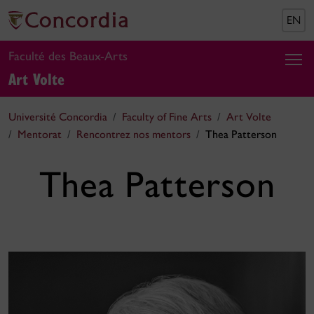
EN
Faculté des Beaux-Arts
Art Volte
Université Concordia
Faculty of Fine Arts
Art Volte
Mentorat
Rencontrez nos mentors
Thea Patterson
Thea Patterson