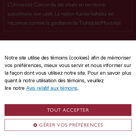
L’Université Concordia est située en territoire
autochtone non cédé. La nation Kanien’kehá:ka est
reconnue comme la gardienne de Tiohtià:ke/Montréal.
Notre site utilise des témoins (cookies) afin de mémoriser
CENTRALE
514-848-2424
vos préférences, mieux vous servir et nous informer sur
URGENCE
514-848-3717
la façon dont vous utilisez notre site. Pour en savoir plus
quant à notre utilisation des témoins, veuillez
|
|
|
Protection et prévention
Accessibilité
Confidentialité
lire notre
Avis relatif aux témoins
.
|
|
|
Conditions d'utilisation
Nous joindre
Gérer les témoins
Commentaires sur le site Web
TOUT ACCEPTER
© Université Concordia. Montréal, QC, Canada
GÉRER VOS PRÉFÉRENCES