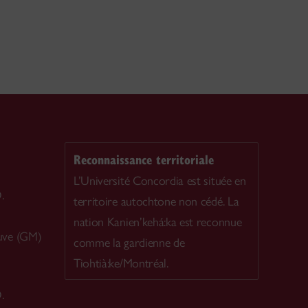
Reconnaissance territoriale
L’Université Concordia est située en
.
territoire autochtone non cédé. La
nation Kanien’kehá:ka est reconnue
uve (GM)
comme la gardienne de
Tiohtià:ke/Montréal.
.