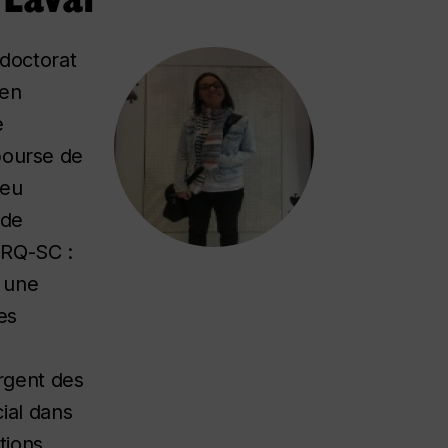
 doctorat
 en
e
 bourse de
eu
 de
FRQ-SC :
s une
es
rgent des
ial dans
ations