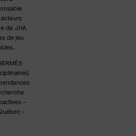
ponsable
 acteurs
ère de JHA
es de jeu
ables.
e HERMÈS
iplinaires)
 dépendances
Recherche
oactives –
 Québec –