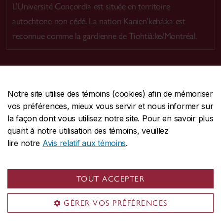
L’Université Concordia est située en territoire
autochtone non cédé. La nation Kanien’kehá:ka est
reconnue comme la gardienne de Tiohtià:ke/Montréal.
Notre site utilise des témoins (cookies) afin de mémoriser
CENTRALE
514-848-2424
vos préférences, mieux vous servir et nous informer sur
URGENCE
514-848-3717
la façon dont vous utilisez notre site. Pour en savoir plus
quant à notre utilisation des témoins, veuillez
|
|
|
Protection et prévention
Accessibilité
Confidentialité
lire notre
Avis relatif aux témoins
.
|
|
|
Conditions d'utilisation
Nous joindre
Gérer les témoins
Commentaires sur le site Web
TOUT ACCEPTER
© Université Concordia. Montréal, QC, Canada
GÉRER VOS PRÉFÉRENCES