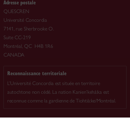
Adresse postale
QUESCREN
Université Concordia
7141, rue Sherbrooke O.
Suite CC-219
Montréal, QC H4B 1R6
CANADA
Reconnaissance territoriale
L’Université Concordia est située en territoire
autochtone non cédé. La nation Kanien’kehá:ka est
reconnue comme la gardienne de Tiohtià:ke/Montréal.