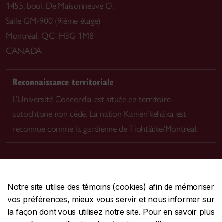
1455, boul. De Maisonneuve O.
Salle GM-900 (9ième étage)
Montréal, QC H3G 1M8
CANADA
Reconnaissance territoriale
L’Université Concordia est située en territoire
autochtone non cédé. La nation Kanien’kehá:ka est
reconnue comme la gardienne de Tiohtià:ke/Montréal.
Notre site utilise des témoins (cookies) afin de mémoriser
CENTRALE
514-848-2424
vos préférences, mieux vous servir et nous informer sur
URGENCE
514-848-3717
la façon dont vous utilisez notre site. Pour en savoir plus