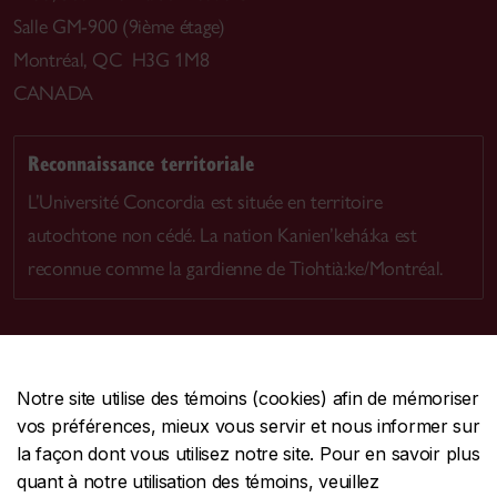
Salle GM-900 (9ième étage)
Montréal, QC H3G 1M8
CANADA
Reconnaissance territoriale
L’Université Concordia est située en territoire
autochtone non cédé. La nation Kanien’kehá:ka est
reconnue comme la gardienne de Tiohtià:ke/Montréal.
Notre site utilise des témoins (cookies) afin de mémoriser
CENTRALE
514-848-2424
vos préférences, mieux vous servir et nous informer sur
URGENCE
514-848-3717
la façon dont vous utilisez notre site. Pour en savoir plus
quant à notre utilisation des témoins, veuillez
|
|
|
Protection et prévention
Accessibilité
Confidentialité