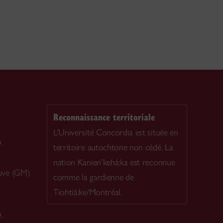
Reconnaissance territoriale
L’Université Concordia est située en
.
territoire autochtone non cédé. La
nation Kanien’kehá:ka est reconnue
uve (GM)
comme la gardienne de
Tiohtià:ke/Montréal.
.