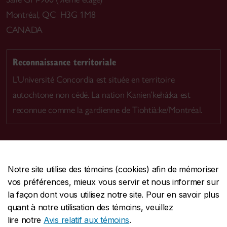
Montréal, QC H3G 1M8
CANADA
Reconnaissance territoriale
L’Université Concordia est située en territoire
autochtone non cédé. La nation Kanien’kehá:ka est
reconnue comme la gardienne de Tiohtià:ke/Montréal.
Notre site utilise des témoins (cookies) afin de mémoriser
CENTRALE
514-848-2424
vos préférences, mieux vous servir et nous informer sur
URGENCE
514-848-3717
la façon dont vous utilisez notre site. Pour en savoir plus
quant à notre utilisation des témoins, veuillez
|
|
|
Protection et prévention
Accessibilité
Confidentialité
lire notre
Avis relatif aux témoins
.
|
|
|
Conditions d'utilisation
Nous joindre