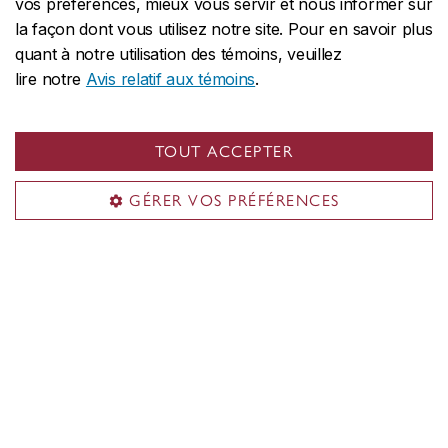
vos préférences, mieux vous servir et nous informer sur
Les Presses de l'Université
la façon dont vous utilisez notre site. Pour en savoir plus
À propos de nous
quant à notre utilisation des témoins, veuillez
lire notre
Avis relatif aux témoins
.
Livres et collections
Rubrique auteurs
TOUT ACCEPTER
Liens utiles
Soumettre un manuscrit
GÉRER VOS PRÉFÉRENCES
Abonnez-vous à notre bulletin
Renseignements généraux
press@concordia.ca
Renseignements sur la rédaction
Geoffrey Robert Little
Directeur de l’édition