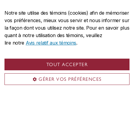
Adresse postale
Les Presses de l’Université Concordia
Notre site utilise des témoins (cookies) afin de mémoriser
vos préférences, mieux vous servir et nous informer sur
1455, boul. De Maisonneuve O.
la façon dont vous utilisez notre site. Pour en savoir plus
Montréal, QC H3G 1M8
quant à notre utilisation des témoins, veuillez
CANADA
lire notre
Avis relatif aux témoins
.
Reconnaissance territoriale
TOUT ACCEPTER
L’Université Concordia est située en territoire
autochtone non cédé. La nation Kanien’kehá:ka est
GÉRER VOS PRÉFÉRENCES
reconnue comme la gardienne de Tiohtià:ke/Montréal.
CENTRALE
514-848-2424