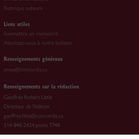
Rubrique auteurs
Liens utiles
Soumettre un manuscrit
Abonnez-vous à notre bulletin
Renseignements généraux
press@concordia.ca
Renseignements sur la rédaction
Geoffrey Robert Little
Directeur de l’édition
geoffrey.little@concordia.ca
514-848-2424 poste 7748