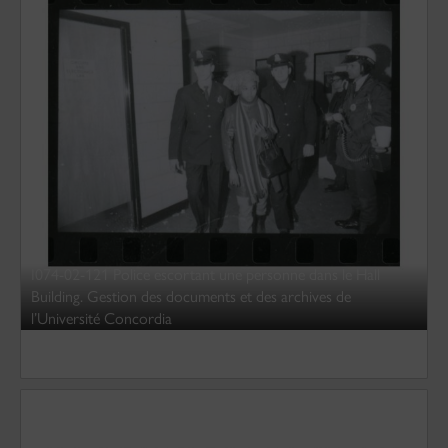
I074-02-121 Police escortant une personne dans le Hall
Building. Gestion des documents et des archives de
l’Université Concordia