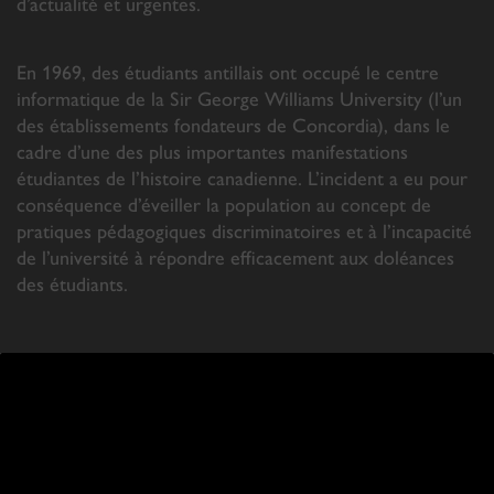
d’actualité et urgentes.
En 1969, des étudiants antillais ont occupé le centre
informatique de la Sir George Williams University (l’un
des établissements fondateurs de Concordia), dans le
cadre d’une des plus importantes manifestations
étudiantes de l’histoire canadienne. L’incident a eu pour
conséquence d’éveiller la population au concept de
pratiques pédagogiques discriminatoires et à l’incapacité
de l’université à répondre efficacement aux doléances
des étudiants.