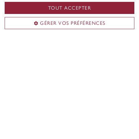
TOUT ACCEPTER
Inclus dans chaque chambre :
Salle de bain commune
GÉRER VOS PRÉFÉRENCES
Salle de séjour commune avec cuisinette (four à
micro-ondes, grille-pain et bouilloire)
Cuisine commune
Connexion wifi à haut débit
Tous les services publics
Sécurité 24 heures sur 24
Accès aux installations de buanderie (services
payants)