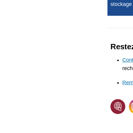
stockage 
Reste
Cont
rech
Remp