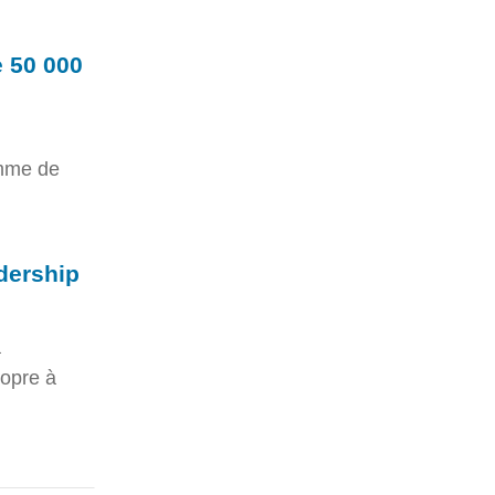
e 50 000
amme de
adership
a
ropre à