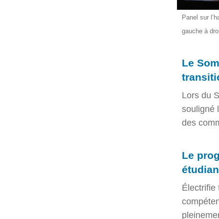
Panel sur l’h
gauche à dro
Le Somm
transit
Lors du S
souligné l
des commu
Le prog
étudian
Électrifi
compétenc
pleinemen