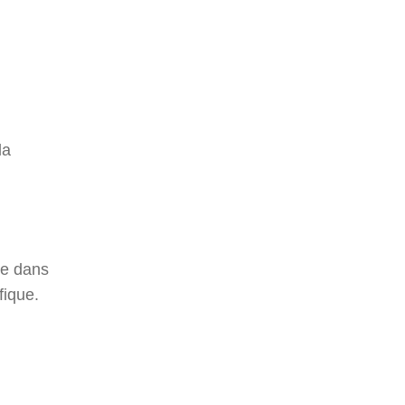
la
ge dans
fique.