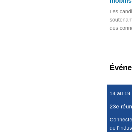
mobili
Les candi
soutenant
des conna
Événe
14 au 19 
23e réuni
Connectez
de l’indu