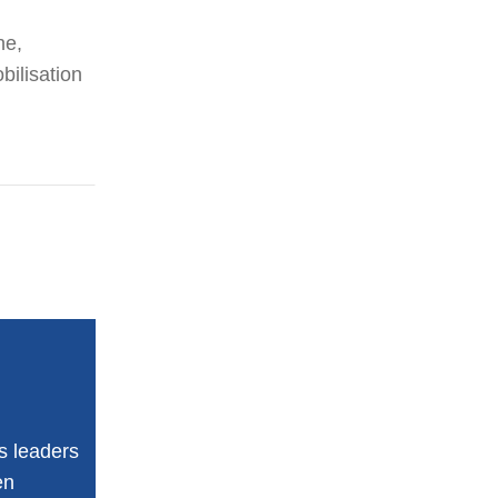
ne,
bilisation
s leaders
en