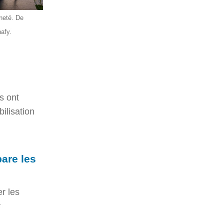
ineté. De
afy.
s ont
bilisation
are les
er les
r