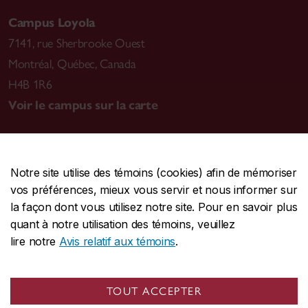
Campus Loyola
7141, rue Sherbrooke Ouest
Montréal
,
Québec, Canada
H4B 1R6
Voir le campus sur la carte
Notre site utilise des témoins (cookies) afin de mémoriser
CENTRALE
514-848-2424
vos préférences, mieux vous servir et nous informer sur
URGENCE
514-848-3717
la façon dont vous utilisez notre site. Pour en savoir plus
quant à notre utilisation des témoins, veuillez
|
|
|
Protection et prévention
Accessibilité
Confidentialité
lire notre
Avis relatif aux témoins
.
|
|
|
Conditions d'utilisation
Nous joindre
Gérer les témoins
Commentaires sur le site Web
TOUT ACCEPTER
© Université Concordia. Montréal, QC, Canada