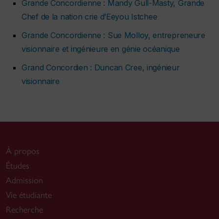
Grande Concordienne : Mandy Gull-Masty, Grande
Chef de la nation crie d’Eeyou Istchee
Grande Concordienne : Sue Molloy, entrepreneure
visionnaire et ingénieure en génie océanique
Grand Concordien : Duncan Cree, ingénieur
visionnaire
À propos
Études
Admission
Vie étudiante
Recherche