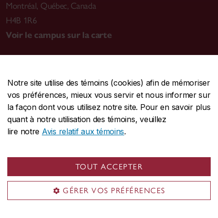
Montréal
,
Québec, Canada
H4B 1R6
Voir le campus sur la carte
Notre site utilise des témoins (cookies) afin de mémoriser
CENTRALE
514-848-2424
vos préférences, mieux vous servir et nous informer sur
URGENCE
514-848-3717
la façon dont vous utilisez notre site. Pour en savoir plus
quant à notre utilisation des témoins, veuillez
|
|
|
Protection et prévention
Accessibilité
Confidentialité
lire notre
Avis relatif aux témoins
.
|
|
|
Conditions d'utilisation
Nous joindre
Gérer les témoins
Commentaires sur le site Web
TOUT ACCEPTER
© Université Concordia. Montréal, QC, Canada
GÉRER VOS PRÉFÉRENCES