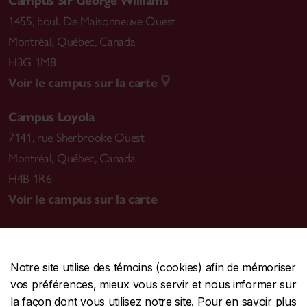
Campus Sir George Williams
1455, boul. De Maisonneuve Ouest
Montréal
,
Québec, Canada
H3G 1M8
Voir le campus sur la carte
Campus Loyola
7141, rue Sherbrooke Ouest
Montréal
,
Québec, Canada
H4B 1R6
Voir le campus sur la carte
Notre site utilise des témoins (cookies) afin de mémoriser
CENTRALE
514-848-2424
vos préférences, mieux vous servir et nous informer sur
URGENCE
514-848-3717
la façon dont vous utilisez notre site. Pour en savoir plus