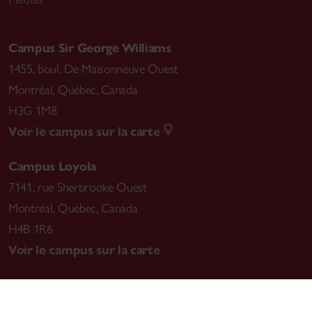
Campus Sir George Williams
1455, boul. De Maisonneuve Ouest
Montréal
,
Québec, Canada
H3G 1M8
Voir le campus sur la carte
Campus Loyola
7141, rue Sherbrooke Ouest
Montréal
,
Québec, Canada
H4B 1R6
Voir le campus sur la carte