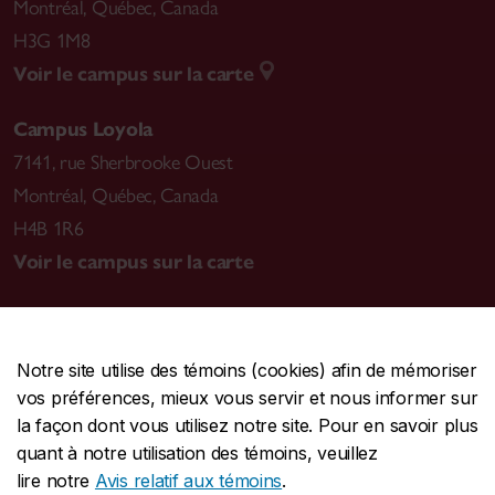
Montréal
,
Québec, Canada
H3G 1M8
Voir le campus sur la carte
Campus Loyola
7141, rue Sherbrooke Ouest
Montréal
,
Québec, Canada
H4B 1R6
Voir le campus sur la carte
Notre site utilise des témoins (cookies) afin de mémoriser
CENTRALE
514-848-2424
vos préférences, mieux vous servir et nous informer sur
URGENCE
514-848-3717
la façon dont vous utilisez notre site. Pour en savoir plus
quant à notre utilisation des témoins, veuillez
|
|
|
Protection et prévention
Accessibilité
Confidentialité
lire notre
Avis relatif aux témoins
.