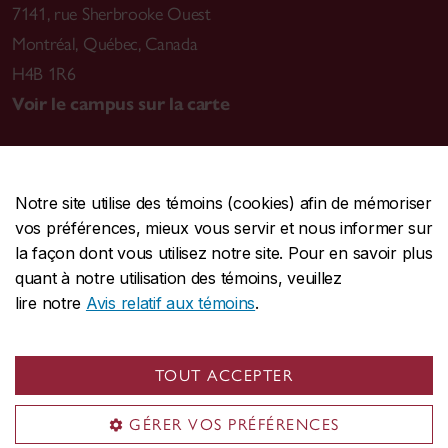
7141, rue Sherbrooke Ouest
Montréal
,
Québec, Canada
H4B 1R6
Voir le campus sur la carte
Notre site utilise des témoins (cookies) afin de mémoriser
CENTRALE
514-848-2424
vos préférences, mieux vous servir et nous informer sur
URGENCE
514-848-3717
la façon dont vous utilisez notre site. Pour en savoir plus
quant à notre utilisation des témoins, veuillez
|
|
|
Protection et prévention
Accessibilité
Confidentialité
lire notre
Avis relatif aux témoins
.
|
|
|
Conditions d'utilisation
Nous joindre
Gérer les témoins
Commentaires sur le site Web
TOUT ACCEPTER
© Université Concordia. Montréal, QC, Canada
GÉRER VOS PRÉFÉRENCES