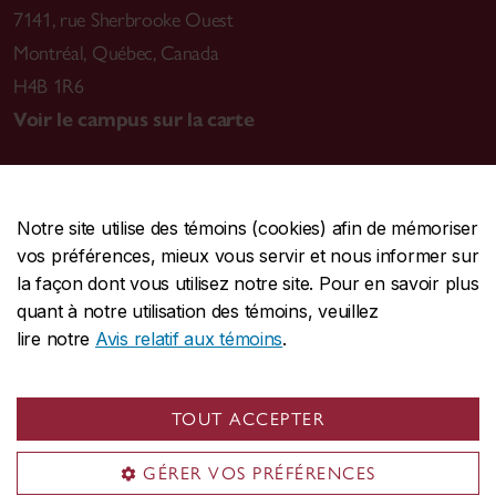
7141, rue Sherbrooke Ouest
Montréal
,
Québec, Canada
H4B 1R6
Voir le campus sur la carte
Notre site utilise des témoins (cookies) afin de mémoriser
CENTRALE
514-848-2424
vos préférences, mieux vous servir et nous informer sur
URGENCE
514-848-3717
la façon dont vous utilisez notre site. Pour en savoir plus
quant à notre utilisation des témoins, veuillez
|
|
|
Protection et prévention
Accessibilité
Confidentialité
lire notre
Avis relatif aux témoins
.
|
|
|
Conditions d'utilisation
Nous joindre
Gérer les témoins
Commentaires sur le site Web
TOUT ACCEPTER
© Université Concordia. Montréal, QC, Canada
GÉRER VOS PRÉFÉRENCES