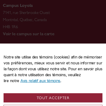
Campus Loyola
7141, rue Sherbrooke Ouest
Montréal
,
Québec, Canada
H4B 1R6
Voir le campus sur la carte
Notre site utilise des témoins (cookies) afin de mémoriser
CENTRALE
514-848-2424
vos préférences, mieux vous servir et nous informer sur
URGENCE
514-848-3717
la façon dont vous utilisez notre site. Pour en savoir plus
quant à notre utilisation des témoins, veuillez
|
|
|
Protection et prévention
Accessibilité
Confidentialité
lire notre
Avis relatif aux témoins
.
|
|
|
Conditions d'utilisation
Nous joindre
Gérer les témoins
Commentaires sur le site Web
TOUT ACCEPTER
© Université Concordia. Montréal, QC, Canada