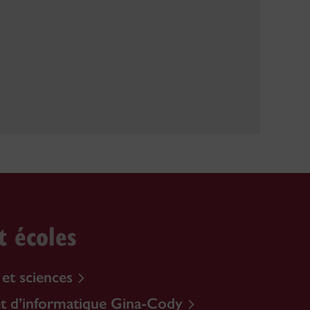
t écoles
 et sciences
et d’informatique Gina-Cody