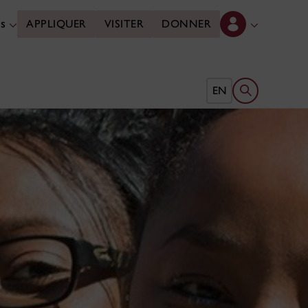
es
APPLIQUER
VISITER
DONNER
Ouvrir le form
EN